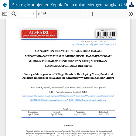
Strategi Manajemen Kepala Desa dalam Mengembangkan UMKM terhadap Kesejahteraan Masyarakat di Desa Rensing