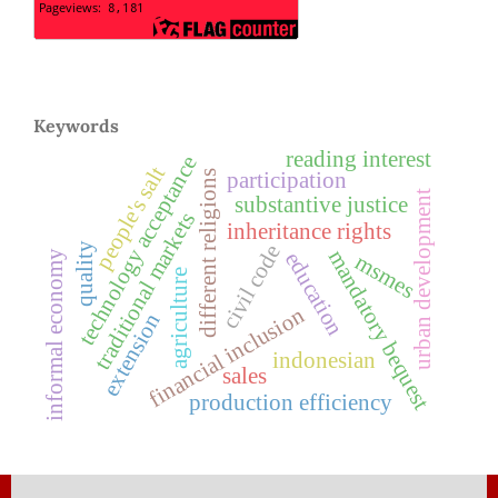
Keywords
reading interest
technology acceptance
people's salt
different religions
participation
urban development
substantive justice
traditional markets
inheritance rights
quality
civil code
mandatory bequest
education
informal economy
msmes
agriculture
financial inclusion
extension
indonesian
sales
production efficiency